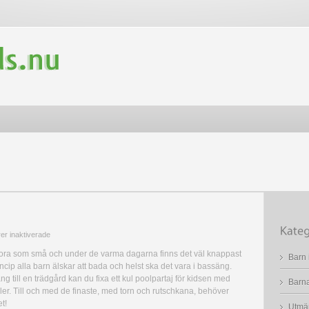
för
r inaktiverade
Poolparty
ora som små och under de varma dagarna finns det väl knappast
Barn 
för
rincip alla barn älskar att bada och helst ska det vara i bassäng.
kidsen
ng till en trädgård kan du fixa ett kul poolpartaj för kidsen med
Barna
er. Till och med de finaste, med torn och rutschkana, behöver
t!
Utmär