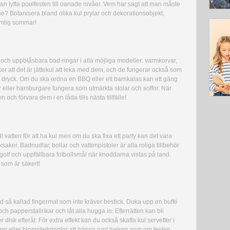
an lyfta poolfesten till oanade nivåer. Vem har sagt att man måste
else? Botanisera bland olika kul prylar och dekorationsobjekt,
ömlig sommar!
 och uppblåsbara bad-ringar i alla möjliga modeller: varmkorvar,
ker att det är jättekul att leka med dem, och de fungerar också som
ch dryck. Om du ska ordna en BBQ eller ett barnkalas kan ett gäng
eller hamburgare fungera som utmärkta stolar och soffor. När
en och förvara dem i en låda tills nästa tillfälle!
ill vatten för att ha kul men om du ska fixa ett party kan det vara
aker. Badnudlar, bollar och vattenpistoler är alla roliga tillbehör
ee golf och uppfällbara fotbollsmål när knoddarna vistas på land.
t som är säkert!
ed så kallad fingermat som inte kräver bestick. Duka upp en buffé
 papperstallrikar och låt alla hugga in. Efterrätten kan bli
 disk efteråt. För extra effekt kan du också skaffa kul servetter i
ger eller blomsterkringlor att hänga runt halsen som om festen