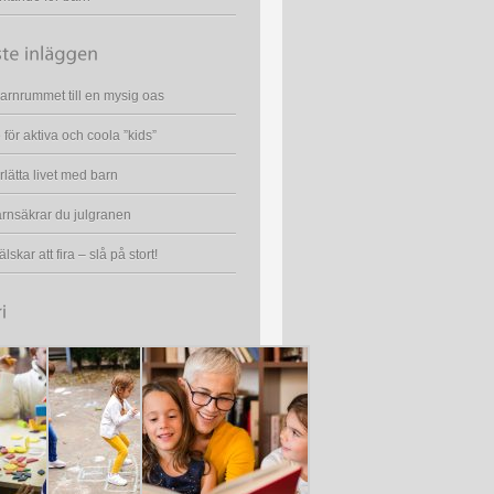
arnrummet till en mysig oas
för aktiva och coola ”kids”
lätta livet med barn
rnsäkrar du julgranen
lskar att fira – slå på stort!