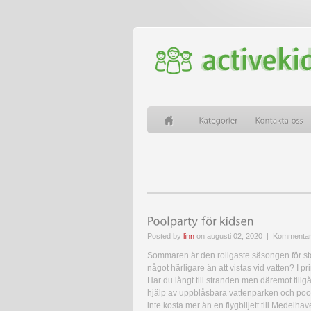
Posted by
linn
on augusti 02, 2020 |
Kommentare
Sommaren är den roligaste säsongen för st
något härligare än att vistas vid vatten? I p
Har du långt till stranden men däremot tillgå
hjälp av uppblåsbara vattenparken och pool
inte kosta mer än en flygbiljett till Medelhave