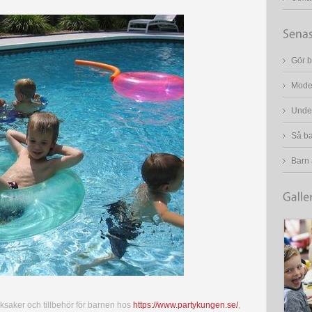
Gör b
Mode 
Under
Så ba
Barn ä
eksaker och tillbehör för barnen hos
https://www.partykungen.se/
,