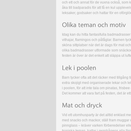
och ett och annat för de vuxna också, som k
åka till badparadis för att få en kul upplev
leksaker, godsaker och hattar för en oförgl
Idag kan du hitta fantasifulla badmadrasser
vithajar, flamingos och påfåglar. Barnen tyc
sköna sittplatser när det är dags för mat o
olika badmadrasser utformade som snäckor 
festen är över är det enkelt att släppa ut luft
Barn tycker ofta att det räcker med tillgång t
extra skojigt med organiserade lekar och leks
i poolen, för att inte tala om pinatas, frisb
Det kommer att vara fart på festen, det är et
Vid ett utomhusparty är det alltid enklast m
med snacks och mackor, ställ fram muggar och
pinnglass – kräver varken förberedelser eller
tropiska teman, hattar i regnbågens alla fär