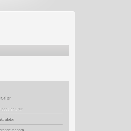
i populärkultur
ktiviteter
kande för barn