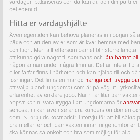
vardagen balanseras och då kan du och din partner b
del egentid.
Även egentiden kan behöva planeras in i början så at
båda och att den av er som är kvar hemma med barn
och lugn. Men allt eftersom barnet blir större längtar
att kunna göra något tillsammans och
låta barnet bl
någon annan under några timmar. Det är inte alltid 
eller farfar finns i närheten och kan hjälpa till och då 
lösningar. Det finns en mängd
härliga och trygga ba
att välja bland; ungdomar som är på väg ut i yrkesli
erfarenhet av enklare jobb. När ni anlitar barnvakter
Yepstr kan ni vara trygga i att ungdomarna är
ansva
seriösa, ni kan även se andra kunders omdömen och
dem. Ni erbjuds kostnadsfri intervju för att bli säkra
bra mellan er och barnvakten innan ni genomför en bok
ska kännas så enkelt och bra som möjligt för alla.