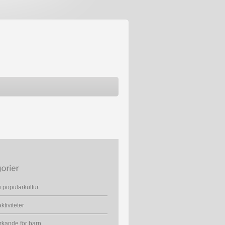
i populärkultur
ktiviteter
kande för barn