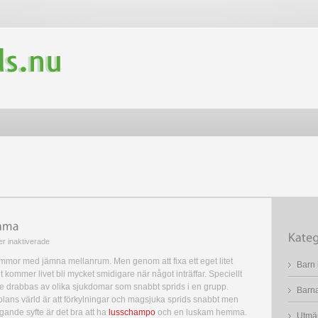
för
r inaktiverade
Viktigt
or med jämna mellanrum. Men genom att fixa ett eget litet
Barn 
med
ommer livet bli mycket smidigare när något inträffar. Speciellt
ett
de drabbas av olika sjukdomar som snabbt sprids i en grupp.
Barna
husapotek
olans värld är att förkylningar och magsjuka sprids snabbt men
hemma
gande syfte är det bra att ha
lusschampo
och en luskam hemma.
Utmär