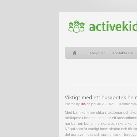
Posted by
linn
on januari 26, 2021 |
Kommentare
Med barn kommer olika sjukdomar och åkomm
miniapotek hemma som har ett bassortiment k
när barnen börjar i förskola och skola kan 
Något som är vanligt inom skolan och försk
det gör även löss och springmask. I förebyg