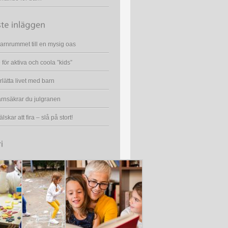
arnrummet till en mysig oas
för aktiva och coola ”kids”
lätta livet med barn
rnsäkrar du julgranen
lskar att fira – slå på stort!