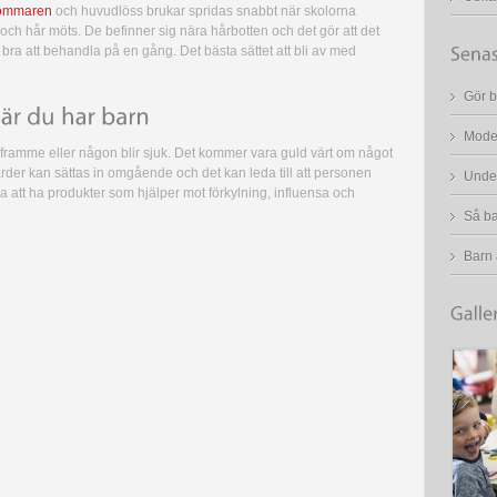
 sommaren
och huvudlöss brukar spridas snabbt när skolorna
och hår möts. De befinner sig nära hårbotten och det gör att det
bra att behandla på en gång. Det bästa sättet att bli av med
Gör b
Mode 
r framme eller någon blir sjuk. Det kommer vara guld värt om något
rder kan sättas in omgående och det kan leda till att personen
Under
a att ha produkter som hjälper mot förkylning, influensa och
Så ba
Barn ä