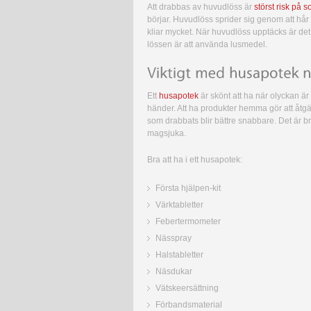
Att drabbas av huvudlöss är
störst risk på
börjar. Huvudlöss sprider sig genom att hår 
kliar mycket. När huvudlöss upptäcks är det 
lössen är att använda lusmedel.
Ett
husapotek
är skönt att ha när olyckan ä
händer. Att ha produkter hemma gör att åtgä
som drabbats blir bättre snabbare. Det är br
magsjuka.
Bra att ha i ett husapotek:
Första hjälpen-kit
Värktabletter
Febertermometer
Nässpray
Halstabletter
Näsdukar
Vätskeersättning
Förbandsmaterial